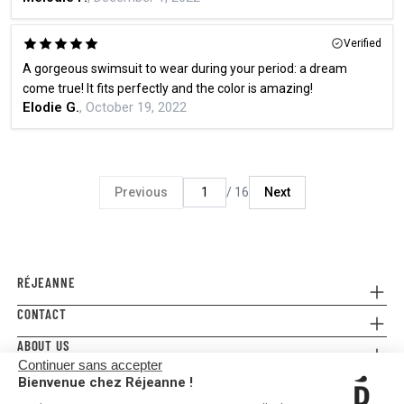
Verified
A gorgeous swimsuit to wear during your period: a dream
come true! It fits perfectly and the color is amazing!
Elodie G.
, October 19, 2022
Previous
/ 16
Next
RÉJEANNE
CONTACT
Referral
Where to buy
ABOUT US
Contact us
FAQ
Continuer sans accepter
Press
E-gift card
Legal Conditions & Terms and Conditions
Bienvenue chez Réjeanne !
FOLLOW US!
Privacy policy