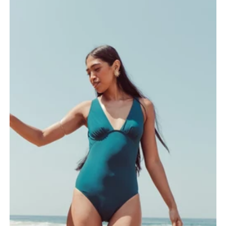
UTILISATION
Avant une première utilisation, lavez votre maillot menstruel.
Cela garantira une performance maximale.
Enfilez votre maillot menstruel comme un maillot classique en
vous assurant qu'il est confortable et bien ajusté.
Retirez-le une fois que vous avez terminé de l’utiliser en
évitant de tirer sur la partie absorbante.
Votre maillot menstruel est une protection périodique. Il est
recommandé de se laver les mains avant son utilisation/son
retrait.
Utilisez des protections périodiques adaptées à votre flux et
changez-les régulièrement.