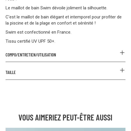
Le maillot de bain Swim dévoile joliment la silhouette.
C'est le maillot de bain élégant et intemporel pour profiter de
la piscine et de la plage en confort et sérénité !
Swim est confectionné en France.
Tissu certifié UV UPF 50+.
COMPO/ENTRETIEN/UTILISATION
COMPOSITION
TAILLE
Extérieur et doublure : 80% Polyamide 20% Élasthanne
Assemblage de protection : 100% Polyester membrane PU
Prenez votre taille habituelle.
ENTRETIEN
Rinçage à l'eau froide après chaque utilisation.
Lavage à la main ou à froid sur cycle "délicat" en machine à
30° maximum. Le filet à linge est recommandé.
VOUS AIMERIEZ PEUT-ÊTRE AUSSI
Ne pas utiliser de javel, d'assouplissant ou de savon de
Marseille.
Séchage à l'air libre et pas au sèche-linge.