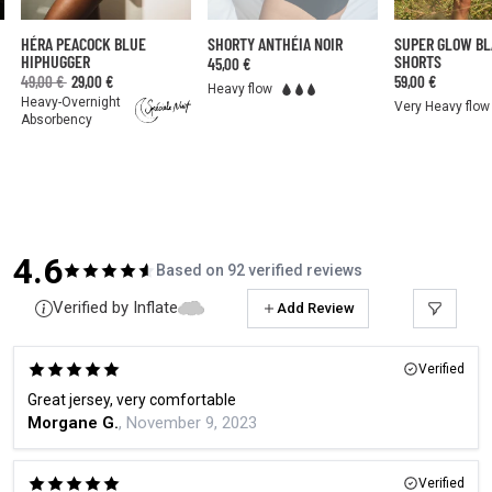
HÉRA PEACOCK BLUE
SHORTY ANTHÉIA NOIR
SUPER GLOW B
HIPHUGGER
SHORTS
45,00 €
49,00 €
29,00 €
59,00 €
Heavy flow
Heavy-Overnight
Very Heavy flow
Absorbency
4.6
Based on 92 verified reviews
Verified by Inflate
Add Review
Verified
Great jersey, very comfortable
Morgane G.
, November 9, 2023
Verified