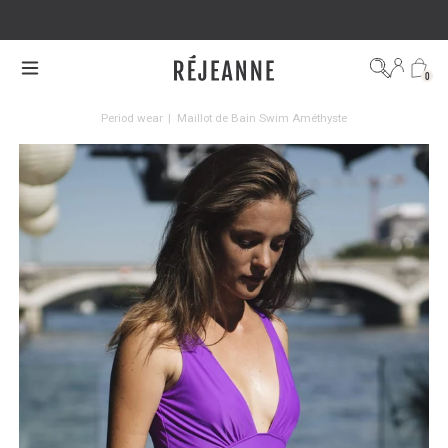
FREE DELIVERY ON ORDERS OVER €100
0
Period wear
|
Maillot de Bain Swim Améthyste