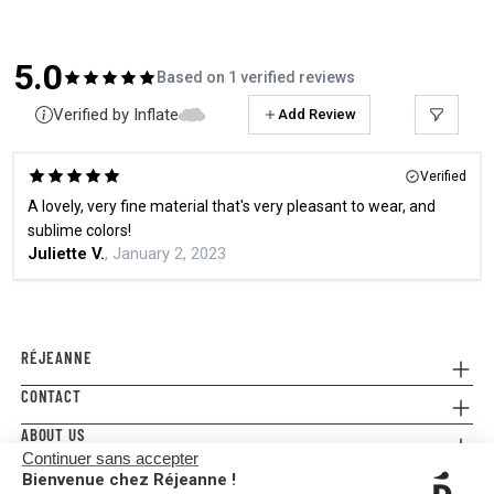
5.0
Based on 1 verified reviews
Verified by Inflate
Add Review
Verified
A lovely, very fine material that's very pleasant to wear, and
sublime colors!
Juliette V.
, January 2, 2023
RÉJEANNE
CONTACT
Referral
Where to buy
ABOUT US
Contact us
FAQ
Continuer sans accepter
Press
E-gift card
Legal Conditions & Terms and Conditions
Bienvenue chez Réjeanne !
FOLLOW US!