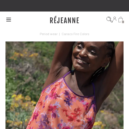
FREE DELIVERY ON ORDERS OVER €100
0
Period wear
|
Caraco Fire Colors