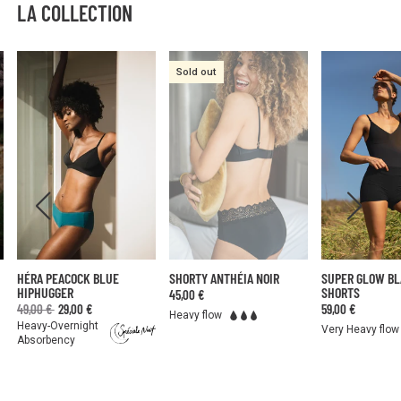
LA COLLECTION
Sold out
HÉRA PEACOCK BLUE
SHORTY ANTHÉIA NOIR
SUPER GLOW B
HIPHUGGER
SHORTS
45,00 €
49,00 €
29,00 €
59,00 €
Heavy flow
Heavy-Overnight
Very Heavy flow
Absorbency