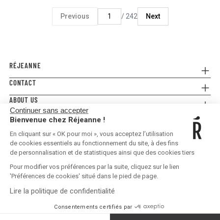
Previous
/ 242
Next
RÉJEANNE
CONTACT
Referral
Where to buy
ABOUT US
Contact us
FAQ
Continuer sans accepter
Press
E-gift card
Legal Conditions & Terms and Conditions
Bienvenue chez Réjeanne !
FOLLOW US!
Privacy policy
En cliquant sur « OK pour moi », vous acceptez l’utilisation
Shipping & Returns
de cookies essentiels au fonctionnement du site, à des fins
de personnalisation et de statistiques ainsi que des cookies tiers
Pour modifier vos préférences par la suite, cliquez sur le lien
'Préférences de cookies' situé dans le pied de page.
Lire la politique de confidentialité
United States | EUR €
Consentements certifiés par
ADD TO CART