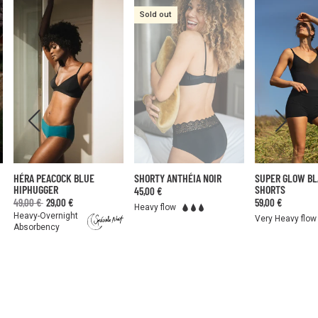
Sold out
HÉRA PEACOCK BLUE
SHORTY ANTHÉIA NOIR
SUPER GLOW B
HIPHUGGER
SHORTS
45,00 €
49,00 €
29,00 €
59,00 €
Heavy flow
Heavy-Overnight
Very Heavy flow
Absorbency