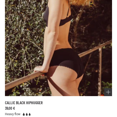
To remove, gently pull from the sides near the hips - avoid
pulling on the absorbent area.
Choose the right absorbency level for your flow and change
your underwear as needed for optimal protection.
CALLIE BLACK HIPHUGGER
39,00 €
Heavy flow