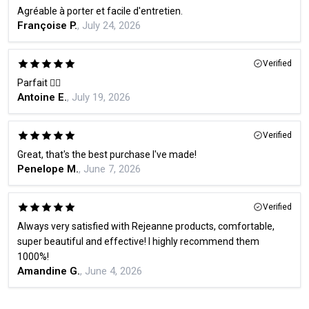
Agréable à porter et facile d'entretien.
Françoise P.
, July 24, 2026
Verified
Parfait 👍🏻
Antoine E.
, July 19, 2026
Verified
Great, that's the best purchase I've made!
Penelope M.
, June 7, 2026
Verified
Always very satisfied with Rejeanne products, comfortable,
super beautiful and effective! I highly recommend them
1000%!
Amandine G.
, June 4, 2026