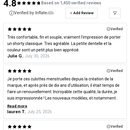
4.8
Based on 1,450 verified reviews
Verified by Inflate
Add Review
Verified
Très confortable, fin et souple, vraiment l'impression de porter
un shorty classique. Tres agréable. La petite dentelle et la
couleur sont un petit plus bien apprécié.
Julie G.
, July 30, 2026
Verified
Je porte ces culottes menstruelles depuis la création de la
marque, et après près de dix ans d'utilisation, il était temps de
faire un renouvellement. Incroyable cette qualité, la durée, je
suis impressionnée ! Les nouveaux modèles, et notamment
ceux en dentelle, sont magnifiques, hyper confortables et très
Read more
bien ajustés. J'adore !
lauren T.
, July 25, 2026
Verified