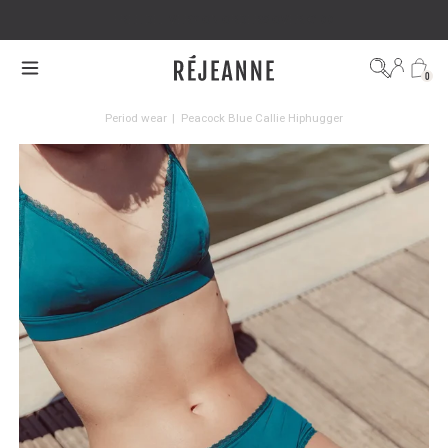
FREE DELIVERY ON ORDERS OVER €100
0
Period wear
|
Peacock Blue Callie Hiphugger