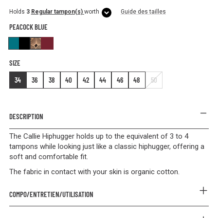
Holds
3
Regular tampon(s)
worth
Guide des tailles
PEACOCK BLUE
Peacock Blue
Black
Golden Peacock
Burgundy
SIZE
34
36
38
40
42
44
46
48
50
DESCRIPTION
The Callie Hiphugger holds up to the equivalent of 3 to 4
tampons while looking just like a classic hiphugger, offering a
soft and comfortable fit.
The fabric in contact with your skin is organic cotton.
COMPO/ENTRETIEN/UTILISATION