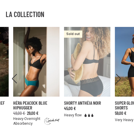
LA COLLECTION
Sold out
HÉRA PEACOCK BLUE
SHORTY ANTHÉIA NOIR
SUPER GLOW B
HIPHUGGER
SHORTS
45,00 €
49,00 €
29,00 €
59,00 €
Heavy flow
Heavy-Overnight
Very Heavy flow
Absorbency