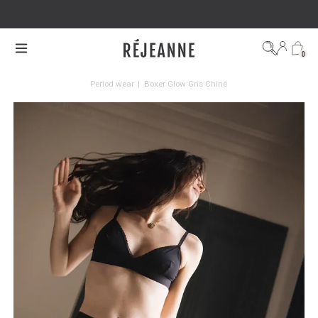
FREE DELIVERY ON ORDERS OVER €100
0
Period wear
|
Boxer Glow Gris Chiné