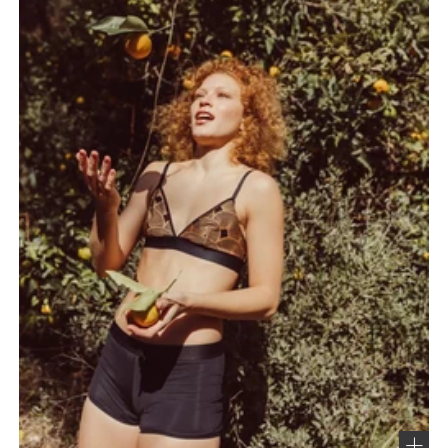
Cela garantira une performance maximale.
Votre culotte menstruelle est une protection périodique. Il est
recommandé de se laver les mains avant son utilisation/son
retrait.
Enfilez votre culotte comme une culotte classique en vous
assurant qu'elle est confortable et bien ajustée au niveau des
hanches.
Retirez-la une fois que vous avez terminé de l’utiliser en tirant
sur les bords situés au niveau des hanches et en évitant de
tirer sur la partie absorbante.
Nous vous recommandons d’utiliser une culotte menstruelle
adaptée à votre flux et de la changer régulièrement.