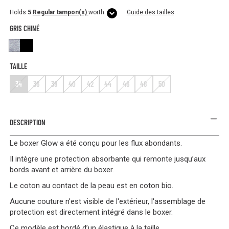
Holds
5
Regular tampon(s)
worth
Guide des tailles
GRIS CHINÉ
Gris Chiné
Black
TAILLE
34
36
38
40
42
44
46
48
50
DESCRIPTION
Le boxer Glow a été conçu pour les flux abondants.
Il intègre une protection absorbante qui remonte jusqu’aux
bords avant et arrière du boxer.
Le coton au contact de la peau est en coton bio.
Aucune couture n'est visible de l'extérieur, l'assemblage de
protection est directement intégré dans le boxer.
Ce modèle est bordé d’un élastique à la taille.