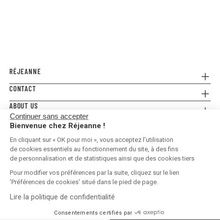
RÉJEANNE
CONTACT
Referral
Where to buy
ABOUT US
Contact us
FAQ
Continuer sans accepter
Press
E-gift card
Legal Conditions & Terms and Conditions
Bienvenue chez Réjeanne !
FOLLOW US!
Privacy policy
En cliquant sur « OK pour moi », vous acceptez l’utilisation
Shipping & Returns
de cookies essentiels au fonctionnement du site, à des fins
de personnalisation et de statistiques ainsi que des cookies tiers
En cours de confection ! Me prévenir quand le produit sera à
nouveau disponible et m'inscrire à la newsletter :
Pour modifier vos préférences par la suite, cliquez sur le lien
'Préférences de cookies' situé dans le pied de page.
Lire la politique de confidentialité
United States | EUR €
Consentements certifiés par