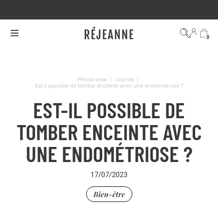
FREE DELIVERY ON ORDERS OVER €100
0
Period wear
|
Journal
|
Est-il possible de tomber enceinte avec une endométriose ?
EST-IL POSSIBLE DE
TOMBER ENCEINTE AVEC
UNE ENDOMÉTRIOSE ?
17/07/2023
Bien-être