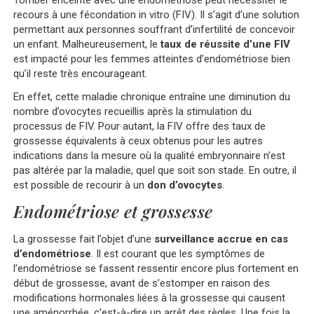
Tomber enceinte avec une endométriose peut nécessiter le
recours à une fécondation in vitro (FIV). Il s’agit d’une solution
permettant aux personnes souffrant d’infertilité de concevoir
un enfant. Malheureusement, le
taux de réussite d’une FIV
est impacté pour les femmes atteintes d’endométriose bien
qu’il reste très encourageant.
En effet, cette maladie chronique entraîne une diminution du
nombre d’ovocytes recueillis après la stimulation du
processus de FIV. Pour autant, la FIV offre des taux de
grossesse équivalents à ceux obtenus pour les autres
indications dans la mesure où la qualité embryonnaire n’est
pas altérée par la maladie, quel que soit son stade. En outre, il
est possible de recourir à un
don d’ovocytes
.
Endométriose et grossesse
La grossesse fait l’objet d’une
surveillance accrue en cas
d’endométriose
. Il est courant que les symptômes de
l’endométriose se fassent ressentir encore plus fortement en
début de grossesse, avant de s’estomper en raison des
modifications hormonales liées à la grossesse qui causent
une
aménorrhée
, c’est-à-dire un arrêt des règles. Une fois la