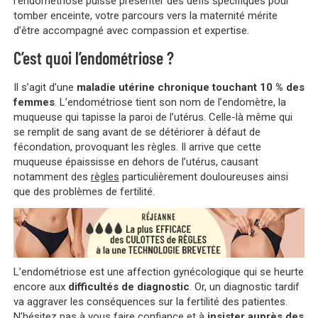
l’endométriose puisse présenter des défis spécifiques pour
tomber enceinte, votre parcours vers la maternité mérite
d’être accompagné avec compassion et expertise.
C’est quoi l’endométriose ?
Il s’agit d’une
maladie utérine chronique touchant 10 % des
femmes
. L’endométriose tient son nom de l’endomètre, la
muqueuse qui tapisse la paroi de l’utérus. Celle-là même qui
se remplit de sang avant de se détériorer à défaut de
fécondation, provoquant les règles. Il arrive que cette
muqueuse épaississe en dehors de l’utérus, causant
notamment des
règles
particulièrement douloureuses ainsi
que des problèmes de fertilité.
L’endométriose est une affection gynécologique qui se heurte
encore aux
difficultés de diagnostic
. Or, un diagnostic tardif
va aggraver les conséquences sur la fertilité des patientes.
N’hésitez pas à vous faire confiance et à
insister auprès des