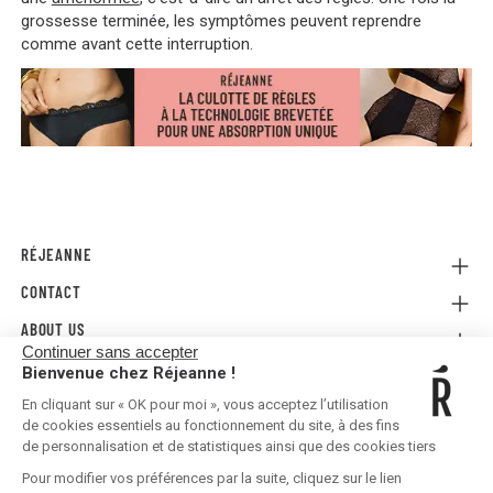
grossesse terminée, les symptômes peuvent reprendre
comme avant cette interruption.
RÉJEANNE
CONTACT
Referral
Where to buy
ABOUT US
Contact us
FAQ
Continuer sans accepter
Press
E-gift card
Legal Conditions & Terms and Conditions
Bienvenue chez Réjeanne !
FOLLOW US!
Privacy policy
En cliquant sur « OK pour moi », vous acceptez l’utilisation
Shipping & Returns
de cookies essentiels au fonctionnement du site, à des fins
de personnalisation et de statistiques ainsi que des cookies tiers
Pour modifier vos préférences par la suite, cliquez sur le lien