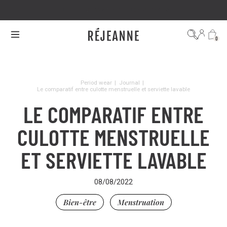
FREE DELIVERY ON ORDERS OVER €100
0
Period wear
|
Journal
|
Le comparatif entre culotte menstruelle et serviette lavable
LE COMPARATIF ENTRE
CULOTTE MENSTRUELLE
ET SERVIETTE LAVABLE
08/08/2022
Bien-être
Menstruation