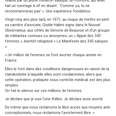
réalisé par un jeune médecin sadique, un monstre, qui avait
fait un curetage à vif en disant :
‘Comme ça, tu ne
recommenceras pas’ ».
Une expérience fondatrice.
Vingt-cinq ans plus tard, en 1971, au risque de mettre en péril
sa carrière d’avocate, Gisèle Halimi signe dans le Nouvel
Observateur, aux côtés de Simone de Beauvoir
et d’un groupe
de militantes connues ou anonymes, un « Appel des 343
femmes », bientôt rebaptisé « Le Manifeste des 343 salopes
».
« Un million de femmes se font avorter chaque année en
France.
Elles le font dans des conditions dangereuses en raison de la
clandestinité à laquelle elles sont condamnées, alors que
cette opération, pratiquée sous contrôle médical, est des plus
simples.
On fait le silence sur ces millions de femmes.
Je déclare que je suis l’une d’elles. Je déclare avoir avorté.
De même que nous réclamons le libre accès aux moyens anti-
conceptionnels, nous réclamons l’avortement libre. »