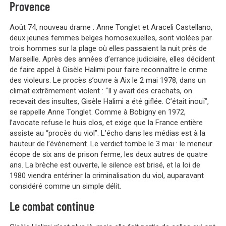
Provence
Août 74, nouveau drame :
Anne Tonglet et Araceli Castellano,
deux jeunes femmes belges homosexuelles, sont violées par
trois hommes sur la plage où elles passaient la nuit près de
Marseille. Après des années d’errance judiciaire, elles décident
de faire appel à Gisèle Halimi pour faire reconnaître le crime
des violeurs.
Le procès s’ouvre à Aix le 2 mai 1978, dans un
climat extrêmement violent : “Il y avait des crachats, on
recevait des insultes, Gisèle Halimi a été giflée. C’était inouï”,
se rappelle Anne Tonglet. Comme à Bobigny en 1972,
l’avocate refuse le huis clos, et exige que la France entière
assiste au “procès du viol”. L’écho dans les médias est à la
hauteur de l’événement. Le verdict tombe le 3 mai : le meneur
écope de six ans de prison ferme, les deux autres de quatre
ans. La brèche est ouverte, le silence est brisé, et la loi de
1980 viendra entériner
la criminalisation du viol, auparavant
considéré comme un simple délit.
Le combat continue