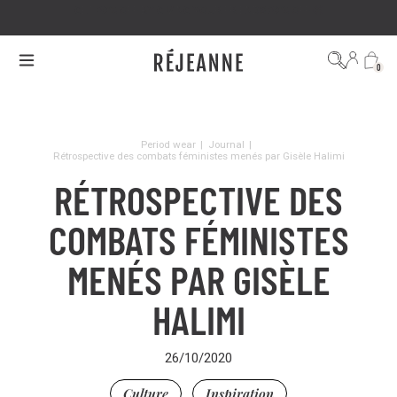
GET 20% OFF BY GIVING YOUR FRIENDS 20% OFF 🤩
0
Period wear
|
Journal
|
Rétrospective des combats féministes menés par Gisèle Halimi
RÉTROSPECTIVE DES
COMBATS FÉMINISTES
MENÉS PAR GISÈLE
HALIMI
26/10/2020
Culture
Inspiration