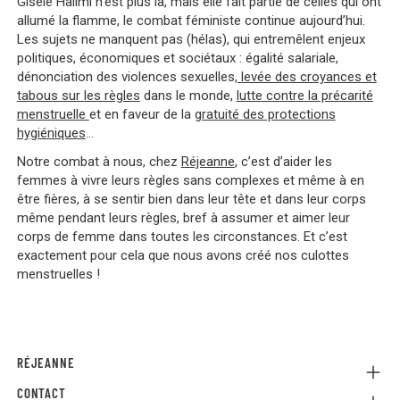
Gisèle Halimi n’est plus là, mais elle fait partie de celles qui ont
allumé la flamme, le combat féministe continue aujourd’hui.
Les sujets ne manquent pas (hélas), qui entremêlent enjeux
politiques, économiques et sociétaux : égalité salariale,
dénonciation des violences sexuelles,
levée des croyances et
tabous sur les règles
dans le monde
,
lutte contre la précarité
menstruelle
et en faveur de la
gratuité des protections
hygiéniques
…
Notre combat à nous, chez
Réjeanne
, c’est d’aider les
femmes à vivre leurs règles sans complexes et même à en
être fières, à se sentir bien dans leur tête et dans leur corps
même pendant leurs règles, bref à assumer et aimer leur
corps de femme dans toutes les circonstances. Et c’est
exactement pour cela que nous avons créé nos culottes
menstruelles !
RÉJEANNE
CONTACT
Referral