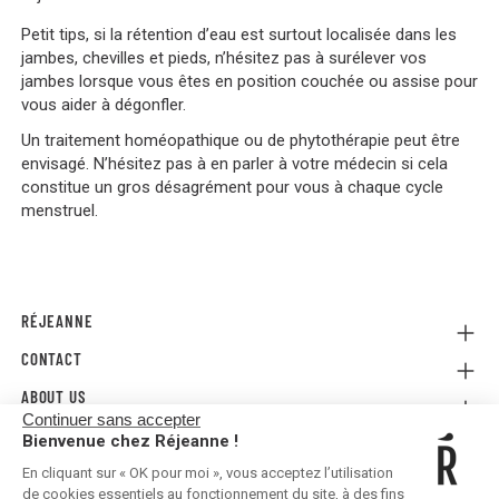
Petit tips, si la rétention d’eau est surtout localisée dans les
jambes, chevilles et pieds, n’hésitez pas à surélever vos
jambes lorsque vous êtes en position couchée ou assise pour
vous aider à dégonfler.
Un traitement homéopathique ou de phytothérapie peut être
envisagé. N’hésitez pas à en parler à votre médecin si cela
constitue un gros désagrément pour vous à chaque cycle
menstruel.
RÉJEANNE
CONTACT
Referral
Where to buy
ABOUT US
Contact us
FAQ
Continuer sans accepter
Press
E-gift card
Legal Conditions & Terms and Conditions
Bienvenue chez Réjeanne !
FOLLOW US!
Privacy policy
En cliquant sur « OK pour moi », vous acceptez l’utilisation
Shipping & Returns
de cookies essentiels au fonctionnement du site, à des fins