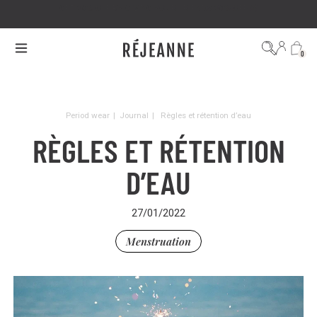
GET 20% OFF BY GIVING YOUR FRIENDS 20% OFF 🤩
0
Period wear
|
Journal
|
Règles et rétention d’eau
RÈGLES ET RÉTENTION
D’EAU
27/01/2022
Menstruation