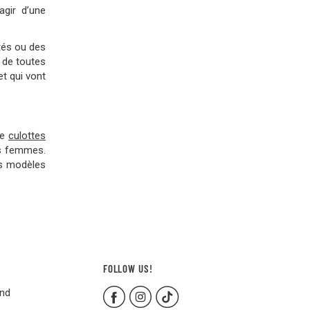
agir d’une
tés ou des
t de toutes
t qui vont
de
culottes
es femmes.
os modèles
FOLLOW US!
and