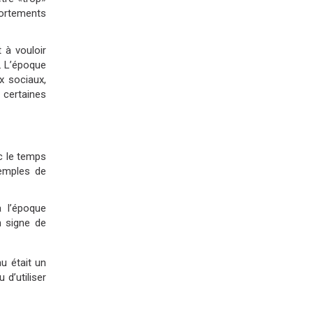
ortements
 à vouloir
. L’époque
x sociaux,
 certaines
c le temps
xemples de
 l’époque
n signe de
u était un
 d’utiliser