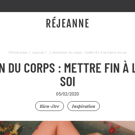
SHIPPING WITHIN 48H
Period wear
|
Journal
|
L'obsession du corps : mettre fin à la haine de soi
N DU CORPS : METTRE FIN À 
SOI
05/02/2020
Bien-être
Inspiration