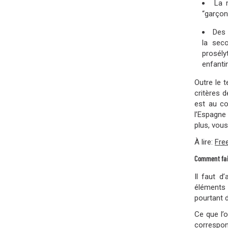
La 
“garçon
Des 
la sec
prosély
enfantin
Outre le 
critères 
est au c
l’Espagne
plus, vous
À lire:
Free
Comment fair
Il faut d
éléments 
pourtant d
Ce que l’
correspond