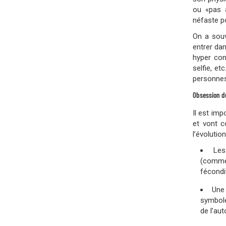
ou «pas 
néfaste p
On a souv
entrer da
hyper con
selfie, e
personnes
Obsession du
Il est im
et vont c
l’évolutio
Les
(comme 
fécondi
Une 
symbole
de l’au