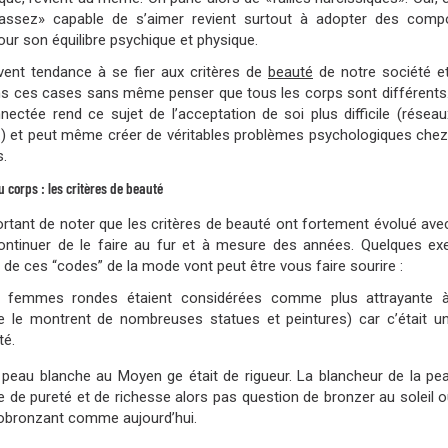
assez» capable de s’aimer revient surtout à adopter des comp
our son équilibre psychique et physique.
ent tendance à se fier aux critères de
beauté
de notre société et
ns ces cases sans même penser que tous les corps sont différents
nectée rend ce sujet de l’acceptation de soi plus difficile (réseau
tc.) et peut même créer de véritables problèmes psychologiques chez
.
 corps : les critères de beauté
portant de noter que les critères de beauté ont fortement évolué ave
ontinuer de le faire au fur et à mesure des années. Quelques e
n de ces “codes” de la mode vont peut être vous faire sourire :
 femmes rondes étaient considérées comme plus attrayante à
le montrent de nombreuses statues et peintures) car c’était u
té.
peau blanche au Moyen ge était de rigueur. La blancheur de la pea
 de pureté et de richesse alors pas question de bronzer au soleil ou
tobronzant comme aujourd’hui.