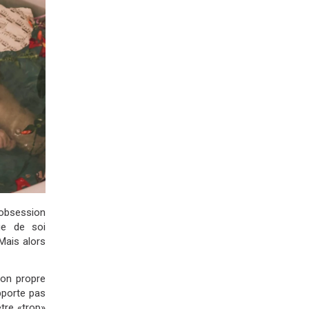
’obsession
ge de soi
 Mais alors
son propre
upporte pas
être «trop»