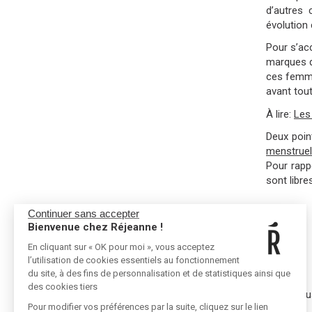
d’autres 
évolution
Pour s’ac
marques q
ces femme
avant tout
À lire:
Les
Deux poin
menstruel
Pour rapp
sont libre
Continuer sans accepter
Bienvenue chez Réjeanne !
En cliquant sur « OK pour moi », vous acceptez
l’utilisation de cookies essentiels au fonctionnement
RÉJEANNE
CONTACT
du site, à des fins de personnalisation et de statistiques ainsi que
des cookies tiers
Referral
Contact u
Pour modifier vos préférences par la suite, cliquez sur le lien
Where to buy
Press