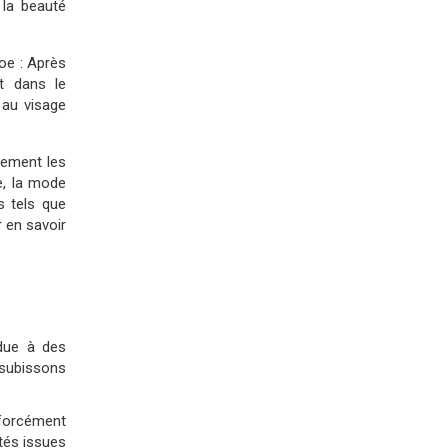
 la beauté
oe : Après
t dans le
 au visage
lement les
e, la mode
 tels que
 en savoir
 due à des
 subissons
 forcément
ités issues