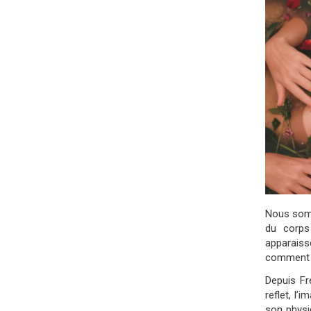
Nous somm
du corps
apparaiss
comment m
Depuis Fr
reflet, l’
son physiq