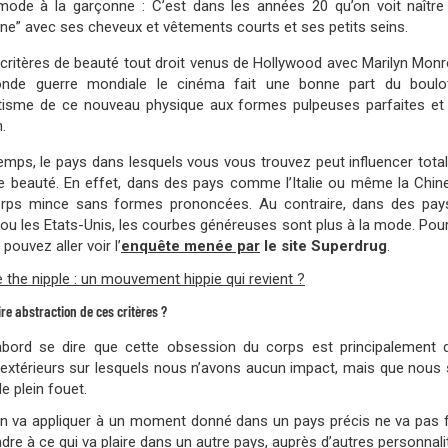
mode à la garçonne : C’est dans les années 20 qu’on voit naître
ne” avec ses cheveux et vêtements courts et ses petits seins.
critères de beauté tout droit venus de Hollywood avec Marilyn Monr
onde guerre mondiale le cinéma fait une bonne part du boulo
tisme de ce nouveau physique aux formes pulpeuses parfaites et
.
temps, le pays dans lesquels vous vous trouvez peut influencer tota
de beauté. En effet, dans des pays comme l’Italie ou même la Chin
orps mince sans formes prononcées. Au contraire, dans des pays
 ou les Etats-Unis, les courbes généreuses sont plus à la mode. Pour
 pouvez aller voir l’
enquête menée par
le site Superdrug
.
 the nipple : un mouvement hippie qui revient ?
e abstraction de ces critères ?
’abord se dire que cette obsession du corps est principalement
extérieurs sur lesquels nous n’avons aucun impact, mais que nous
e plein fouet.
on va appliquer à un moment donné dans un pays précis ne va pas
re à ce qui va plaire dans un autre pays, auprès d’autres personnal