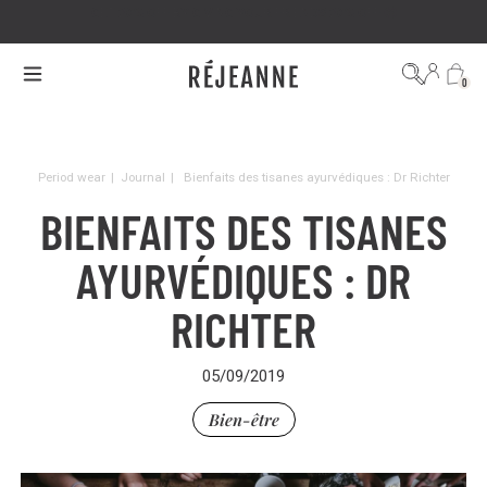
GET 20% OFF BY GIVING YOUR FRIENDS 20% OFF 🤩
0
Period wear
|
Journal
|
Bienfaits des tisanes ayurvédiques : Dr Richter
BIENFAITS DES TISANES
AYURVÉDIQUES : DR
RICHTER
05/09/2019
Bien-être