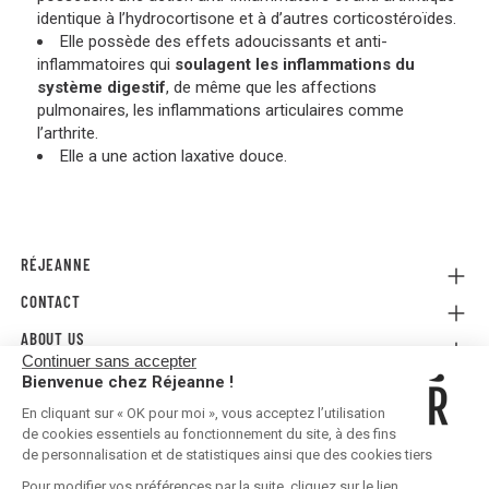
identique à l’hydrocortisone et à d’autres corticostéroïdes.
Elle possède des effets adoucissants et anti-
inflammatoires qui
soulagent les inflammations du
système digestif
, de même que les affections
pulmonaires, les inflammations articulaires comme
l’arthrite.
Elle a une action laxative douce.
RÉJEANNE
CONTACT
Referral
Where to buy
ABOUT US
Contact us
FAQ
Continuer sans accepter
Press
E-gift card
Legal Conditions & Terms and Conditions
Bienvenue chez Réjeanne !
FOLLOW US!
Privacy policy
En cliquant sur « OK pour moi », vous acceptez l’utilisation
Shipping & Returns
de cookies essentiels au fonctionnement du site, à des fins
de personnalisation et de statistiques ainsi que des cookies tiers
Pour modifier vos préférences par la suite, cliquez sur le lien