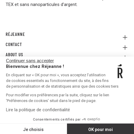
TEX et sans nanoparticules d’argent.
RÉJEANNE
CONTACT
Referral
Where to buy
ABOUT US
Contact us
FAQ
Continuer sans accepter
Press
E-gift card
Legal Conditions & Terms and Conditions
Bienvenue chez Réjeanne !
FOLLOW US!
Privacy policy
En cliquant sur « OK pour moi », vous acceptez l’utilisation
Shipping & Returns
de cookies essentiels au fonctionnement du site, à des fins
de personnalisation et de statistiques ainsi que des cookies tiers
Pour modifier vos préférences par la suite, cliquez sur le lien
'Préférences de cookies' situé dans le pied de page.
Lire la politique de confidentialité
United States | EUR €
Consentements certifiés par
Je choisis
OK pour moi