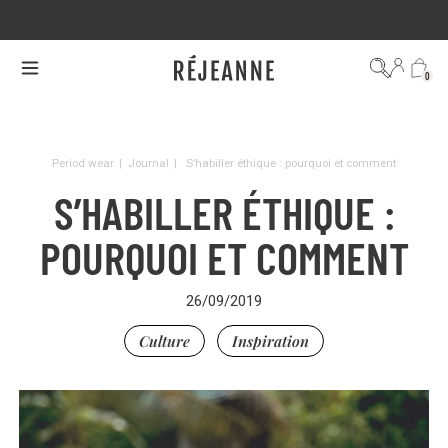
FREE DELIVERY ON ORDERS OVER €100
0
Period wear
|
Journal
|
S’habiller éthique : pourquoi et comment
S’HABILLER ÉTHIQUE :
POURQUOI ET COMMENT
26/09/2019
Culture
Inspiration