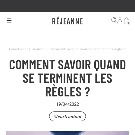
GET 20% OFF BY GIVING YOUR FRIENDS 20% OFF 🤩
0
Period wear
|
Journal
|
Comment savoir quand se terminent les règles ?
COMMENT SAVOIR QUAND
SE TERMINENT LES
RÈGLES ?
19/04/2022
Menstruation