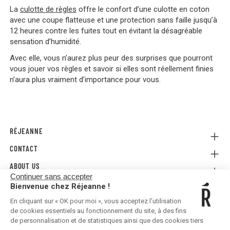
La
culotte de règles
offre le confort d’une culotte en coton
avec une coupe flatteuse et une protection sans faille jusqu’à
12 heures contre les fuites tout en évitant la désagréable
sensation d’humidité.
Avec elle, vous n’aurez plus peur des surprises que pourront
vous jouer vos règles et savoir si elles sont réellement finies
n’aura plus vraiment d’importance pour vous.
RÉJEANNE
CONTACT
Referral
Where to buy
ABOUT US
Contact us
FAQ
Continuer sans accepter
Press
E-gift card
Legal Conditions & Terms and Conditions
Bienvenue chez Réjeanne !
FOLLOW US!
Privacy policy
En cliquant sur « OK pour moi », vous acceptez l’utilisation
Shipping & Returns
de cookies essentiels au fonctionnement du site, à des fins
de personnalisation et de statistiques ainsi que des cookies tiers