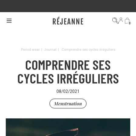
FREE DELIVERY ON ORDERS OVER €100
0
Period wear
|
Journal
|
Comprendre ses cycles irréguliers
COMPRENDRE SES
CYCLES IRRÉGULIERS
08/02/2021
Menstruation