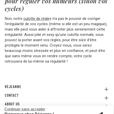
pour réguler vos humeurs (sinon vos
cycles)
Non, notre
culotte de règle
s n’a pas le pouvoir de corriger
l’irrégularité de vos cycles (même si elle est un peu magique),
mais elle peut vous aider à affronter plus sereinement cette
irrégularité. Aussi jolie et sexy qu’une culotte normale, vous
pouvez la porter avant vos règles, pour être sûre d’être
protégée le moment venu. Croyez-nous, vous serez
beaucoup moins stressée et plus en confiance, et peut-être
que sans même vous en rendre compte, votre cycle
retrouvera de lui-même sa régularité !
RÉJEANNE
CONTACT
Referral
Where to buy
ABOUT US
Contact us
FAQ
Continuer sans accepter
Press
E-gift card
Legal Conditions & Terms and Conditions