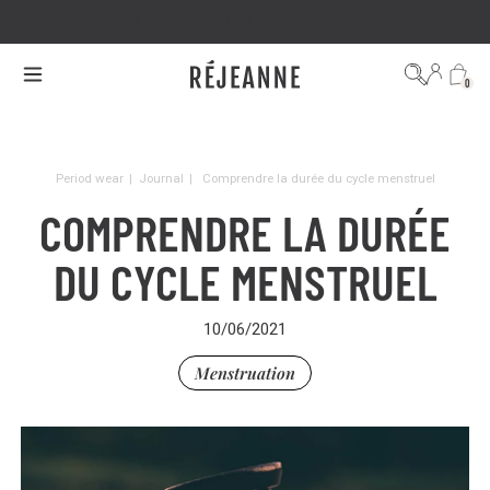
FREE DELIVERY ON ORDERS OVER €100
0
Period wear
|
Journal
|
Comprendre la durée du cycle menstruel
COMPRENDRE LA DURÉE
DU CYCLE MENSTRUEL
10/06/2021
Menstruation