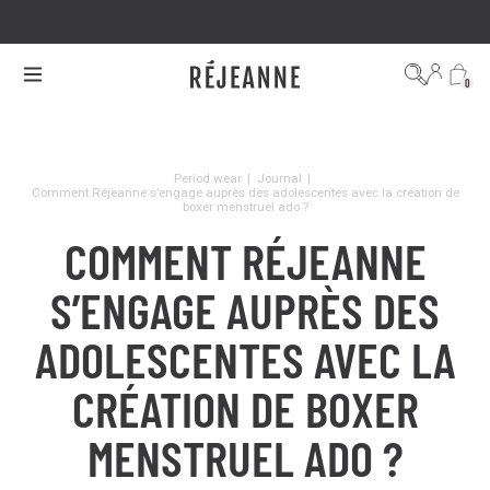
FREE DELIVERY ON ORDERS OVER €100
0
Period wear
|
Journal
|
Comment Réjeanne s’engage auprès des adolescentes avec la création de
boxer menstruel ado ?
COMMENT RÉJEANNE
S’ENGAGE AUPRÈS DES
ADOLESCENTES AVEC LA
CRÉATION DE BOXER
MENSTRUEL ADO ?