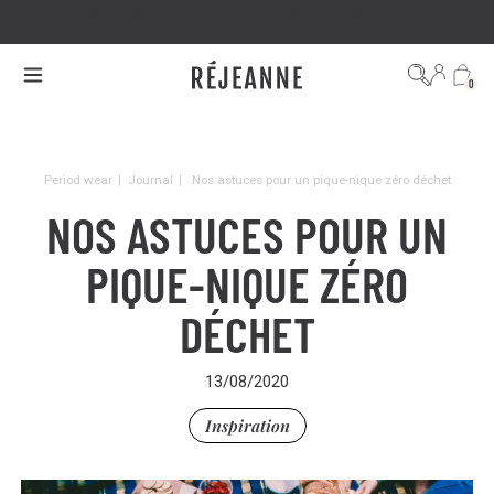
GET 20% OFF BY GIVING YOUR FRIENDS 20% OFF 🤩
0
Period wear
|
Journal
|
Nos astuces pour un pique-nique zéro déchet
NOS ASTUCES POUR UN
PIQUE-NIQUE ZÉRO
DÉCHET
13/08/2020
Inspiration