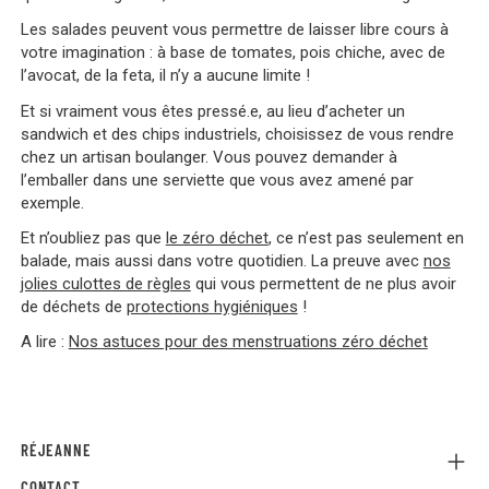
Les salades peuvent vous permettre de laisser libre cours à
votre imagination : à base de tomates, pois chiche, avec de
l’avocat, de la feta, il n’y a aucune limite !
Et si vraiment vous êtes pressé.e, au lieu d’acheter un
sandwich et des chips industriels, choisissez de vous rendre
chez un artisan boulanger. Vous pouvez demander à
l’emballer dans une serviette que vous avez amené par
exemple.
Et n’oubliez pas que
le zéro déchet
, ce n’est pas seulement en
balade, mais aussi dans votre quotidien. La preuve avec
nos
jolies culottes de règles
qui vous permettent de ne plus avoir
de déchets de
protections hygiéniques
!
A lire :
Nos astuces pour des menstruations zéro déchet
RÉJEANNE
CONTACT
Referral